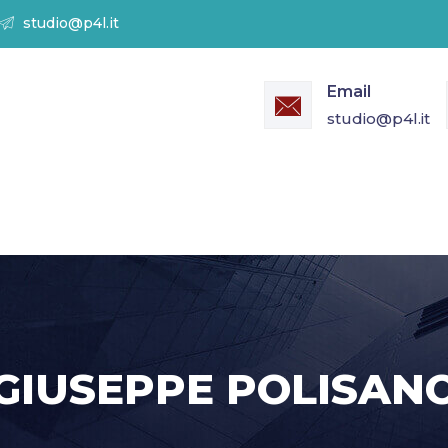
studio@p4l.it
Email
studio@p4l.it
GIUSEPPE POLISAN