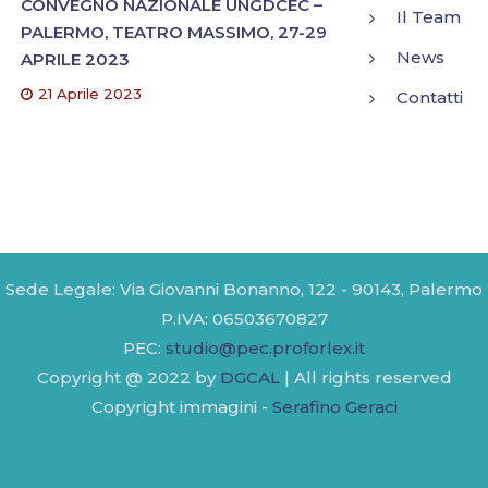
CONVEGNO NAZIONALE UNGDCEC –
Il Team
PALERMO, TEATRO MASSIMO, 27-29
News
APRILE 2023
21 Aprile 2023
Contatti
Sede Legale: Via Giovanni Bonanno, 122 - 90143, Palermo
P.IVA: 06503670827
PEC:
studio@pec.proforlex.it
Copyright @ 2022 by
DGCAL
| All rights reserved
Copyright immagini -
Serafino Geraci