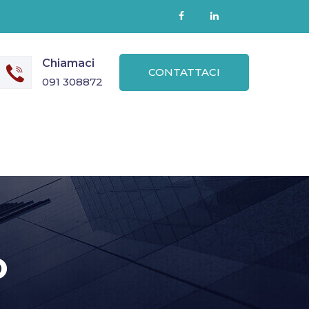
Chiamaci
CONTATTACI
091 308872
O