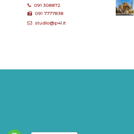
091 308872
091 7777838
studio@p4l.it